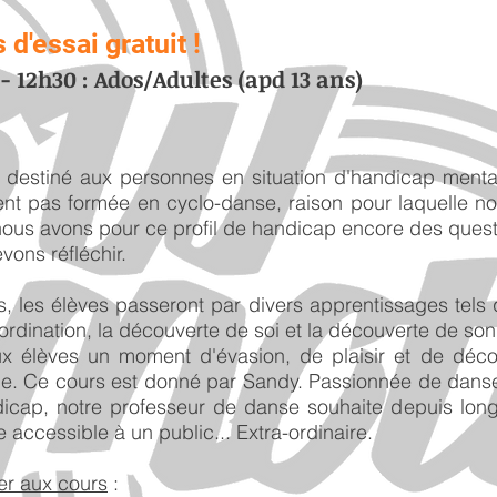
d'essai gratuit !
- 12h30 : Ados/Adultes (apd 13 ans)
destiné aux personnes en situation d'handicap mental
ent pas formée en cyclo-danse, raison pour laquelle n
ous avons pour ce profil de handicap encore des questi
vons réfléchir.
s, les élèves passeront par divers apprentissages tels q
rdination, la découverte de soi et la découverte de son
r aux élèves un moment d'évasion, de plaisir et de déco
e. Ce cours est donné par Sandy. Passionnée de danse 
dicap, notre professeur de danse souhaite depuis lon
e accessible à un public... Extra-ordinaire.
er aux cours
: