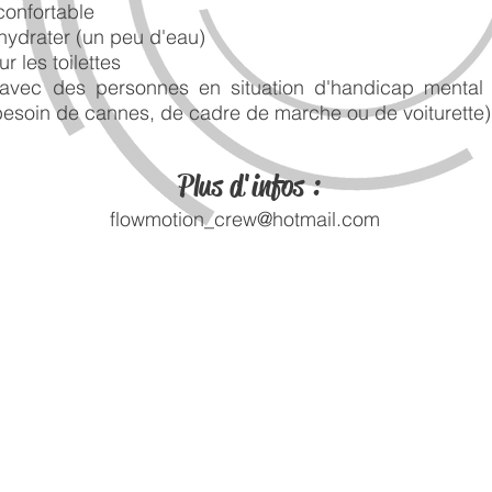
confortable
'hydrater (un peu d'eau)
r les toilettes
s avec des personnes en situation d'handicap mental 
esoin de cannes, de cadre de marche ou de voiturette)
Plus d'infos :
flowmotion_crew@hotmail.com