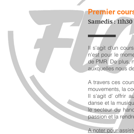
Premier cours 
Samedis : 11h30 
Il s'agit
d'un cours 
n'est pour le mom
de PMR. De plus, n
auxquelles nous de
A travers ces cour
mouvements, la coo
Il s'agit d' offri
danse et la musiqu
le secteur du han
passion et la rendr
A noter pour assist