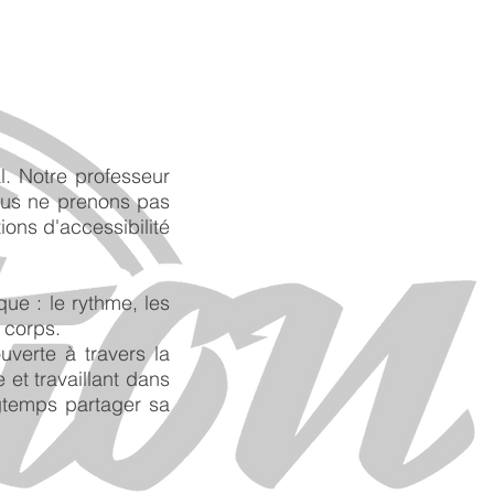
. Notre professeur
ous ne prenons pas
ons d'accessibilité
ue : le rythme, les
 corps.
uverte à travers la
et travaillant dans
gtemps partager sa