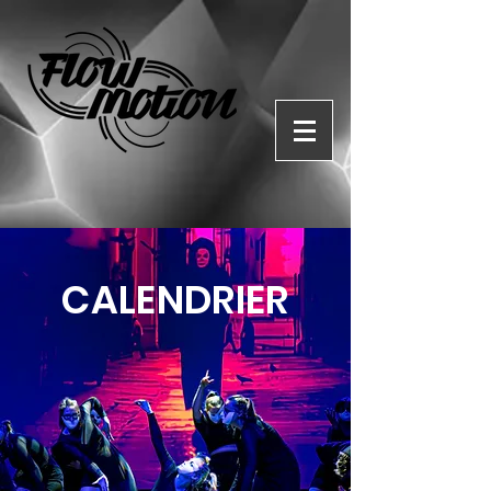
CALENDRIER